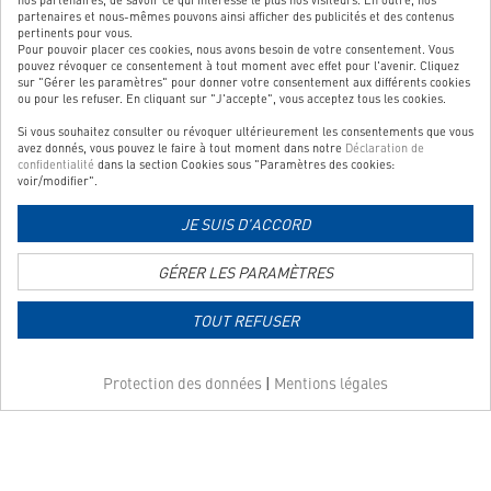
partenaires et nous-mêmes pouvons ainsi afficher des publicités et des contenus
pertinents pour vous.
Pour pouvoir placer ces cookies, nous avons besoin de votre consentement. Vous
pouvez révoquer ce consentement à tout moment avec effet pour l'avenir. Cliquez
sur "Gérer les paramètres" pour donner votre consentement aux différents cookies
NOTRE SERVICE
ou pour les refuser. En cliquant sur "J'accepte", vous acceptez tous les cookies.
Si vous souhaitez consulter ou révoquer ultérieurement les consentements que vous
NOS CATÉGORIES TOP
avez donnés, vous pouvez le faire à tout moment dans notre
Déclaration de
confidentialité
dans la section Cookies sous "Paramètres des cookies:
QUALITÉ CONTRÔLÉE
voir/modifier".
JE SUIS D'ACCORD
Lien
GÉRER LES PARAMÈTRES
vers
la
TOUT REFUSER
page
Lien
d'information
vers
sur
Protection des données
|
Mentions légales
la
les
page
modes
Copyright © 2026 Système de vente en ligne de
d'information
Websale AG
| Tous les prix
de
s'entendent TVA comprise et
frais de port en sus
sur
paiement
les
Conditions générales (CG)
Impressum
Protection des données