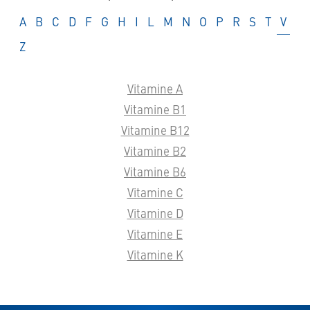
Glossaire
Glossaire
Glossaire
Glossaire
Glossaire
Glossaire
Glossaire
Glossaire
Glossaire
Glossaire
Glossaire
Glossaire
Glossaire
Glossaire
Glossaire
Glossair
Gloss
A
B
C
D
F
G
H
I
L
M
N
O
P
R
S
T
V
Glossaire
Z
Vitamine A
Vitamine B1
Vitamine B12
Vitamine B2
Vitamine B6
Vitamine C
Vitamine D
Vitamine E
Vitamine K