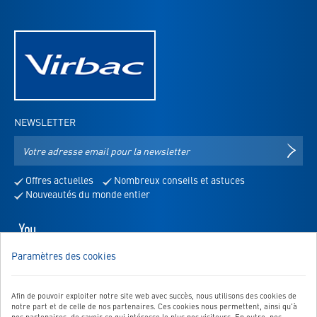
NEWSLETTER
Adresse
S'IN
e-
mail
Offres actuelles
Nombreux conseils et astuces
pour
Nouveautés du monde entier
la
newsletter
Youtube
-
Paramètres des cookies
s'ouvre
NOUS SOMMES LÀ POUR VOUS!
dans
Vous avez des questions, des suggestions, etc.? Dans ce cas,
un
envoyez-nous un message:
Afin de pouvoir exploiter notre site web avec succès, nous utilisons des cookies de
nouvel
notre part et de celle de nos partenaires. Ces cookies nous permettent, ainsi qu'à
Vers le formulaire de contact
onglet
nos partenaires, de savoir ce qui intéresse le plus nos visiteurs. En outre, nos