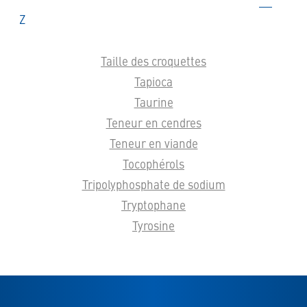
Glossaire
Z
Taille des croquettes
Tapioca
Taurine
Teneur en cendres
Teneur en viande
Tocophérols
Tripolyphosphate de sodium
Tryptophane
Tyrosine