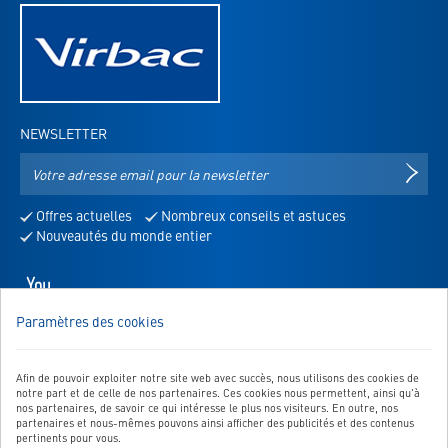
NEWSLETTER
Adresse
S'IN
e-
mail
Offres actuelles
Nombreux conseils et astuces
pour
Nouveautés du monde entier
la
newsletter
Youtube
-
Paramètres des cookies
s'ouvre
NOUS SOMMES LÀ POUR VOUS!
dans
Vous avez des questions, des suggestions, etc.? Dans ce cas,
un
envoyez-nous un message:
Afin de pouvoir exploiter notre site web avec succès, nous utilisons des cookies de
nouvel
notre part et de celle de nos partenaires. Ces cookies nous permettent, ainsi qu'à
Vers le formulaire de contact
onglet
nos partenaires, de savoir ce qui intéresse le plus nos visiteurs. En outre, nos
partenaires et nous-mêmes pouvons ainsi afficher des publicités et des contenus
pertinents pour vous.