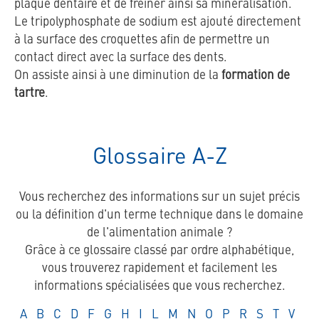
plaque dentaire et de freiner ainsi sa minéralisation.
Le tripolyphosphate de sodium est ajouté directement
à la surface des croquettes afin de permettre un
contact direct avec la surface des dents.
On assiste ainsi à une diminution de la
formation de
tartre
.
Glossaire A-Z
Vous recherchez des informations sur un sujet précis
ou la définition d'un terme technique dans le domaine
de l'alimentation animale ?
Grâce à ce glossaire classé par ordre alphabétique,
vous trouverez rapidement et facilement les
informations spécialisées que vous recherchez.
Glossaire
Glossaire
Glossaire
Glossaire
Glossaire
Glossaire
Glossaire
Glossaire
Glossaire
Glossaire
Glossaire
Glossaire
Glossaire
Glossaire
Glossaire
Glossair
Gloss
A
B
C
D
F
G
H
I
L
M
N
O
P
R
S
T
V