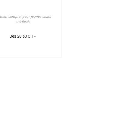
ment complet pour jeunes chats
stérilisés
Dès
28.60
CHF
TTER
actuelles
Nombreux conseils et astuces
Nouveautés du monde en