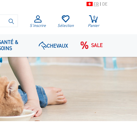
FR
|
DE
0
LANCER LA RECHERCHE
S'inscrire
Sélection
Panier
SANTÉ &
SALE
CHEVAUX
SOINS