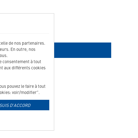
celle de nos partenaires.
teurs. En outre, nos
ous.
ce consentement à tout
t aux différents cookies
s pouvez le faire à tout
kies: voir/modifier".
 SUIS D'ACCORD