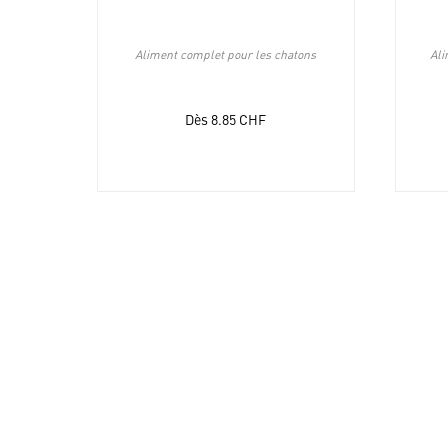
Aliment complet pour les chatons
Ali
Dès
8.85
CHF
NEWSLE
Adresse
e-
mail
Offres 
pour
la