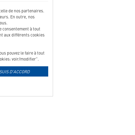
celle de nos partenaires.
teurs. En outre, nos
ous.
ce consentement à tout
t aux différents cookies
s pouvez le faire à tout
kies: voir/modifier".
 SUIS D'ACCORD