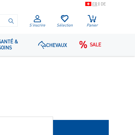
FR
|
DE
0
LANCER LA RECHERCHE
S'inscrire
Sélection
Panier
SANTÉ &
SALE
CHEVAUX
SOINS