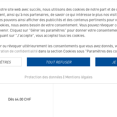
notre site web avec succès, nous utilisons des cookies de notre part et de 
t, ainsi qu'à nos partenaires, de savoir ce qui intéresse le plus nos visi
360167
 pouvons ainsi afficher des publicités et des contenus pertinents pour v
ookies, nous avons besoin de votre consentement. Vous pouvez révoquer 
avenir. Cliquez sur "Gérer les paramètres" pour donner votre consentemen
iquant sur "J'accepte", vous acceptez tous les cookies.
er ou révoquer ultérieurement les consentements que vous avez donnés, vou
ation de confidentialité
dans la section Cookies sous "Paramètres des coo
MÈTRES
TOUT REFUSER
JE
CAT ALLERGY A2 FISH
Protection des données
|
Mentions légales
ats avec une intolérance alimentaire
Dès
64.00
CHF