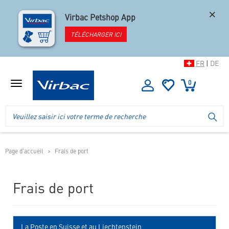
×
Virbac Petshop App
TÉLÉCHARGER ICI
FR
|
DE
0
Afficher
le
menu
Logo
Recherche
LA
de
dans
la
l'en-
boutique
tête
de
Page d'accueil
Frais de port
la
boutique
mobile
Frais de port
La Poste en Suisse et au Liechtenstein