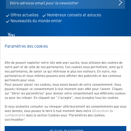
S'IN
e-
mail
Offres actuelles
Nombreux conseils et astuces
pour
Nouveautés du monde entier
la
newsletter
Youtube
-
Paramètres des cookies
s'ouvre
NOUS SOMMES LÀ POUR VOUS!
dans
Vous avez des questions, des suggestions, etc.? Dans ce cas,
un
envoyez-nous un message:
Afin de pouvoir exploiter notre site web avec succès, nous utilisons des cookies de
nouvel
notre part et de celle de nos partenaires. Ces cookies nous permettent, ainsi qu'à
Vers le formulaire de contact
onglet
nos partenaires, de savoir ce qui intéresse le plus nos visiteurs. En outre, nos
partenaires et nous-mêmes pouvons ainsi afficher des publicités et des contenus
pertinents pour vous.
Pour pouvoir placer ces cookies, nous avons besoin de votre consentement. Vous
pouvez révoquer ce consentement à tout moment avec effet pour l'avenir. Cliquez
sur "Gérer les paramètres" pour donner votre consentement aux différents cookies
NOTRE SERVICE
ou pour les refuser. En cliquant sur "J'accepte", vous acceptez tous les cookies.
Si vous souhaitez consulter ou révoquer ultérieurement les consentements que vous
NOS CATÉGORIES TOP
avez donnés, vous pouvez le faire à tout moment dans notre
Déclaration de
confidentialité
dans la section Cookies sous "Paramètres des cookies:
QUALITÉ CONTRÔLÉE
voir/modifier".