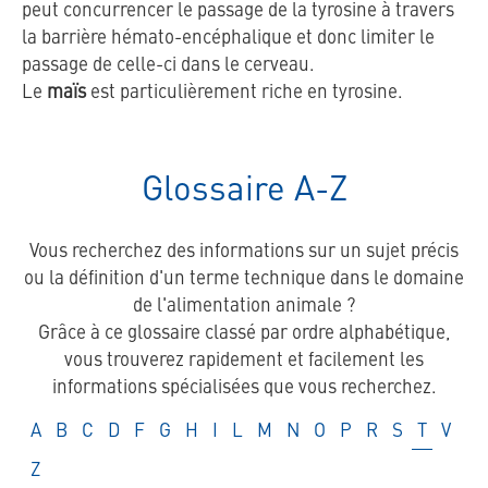
peut concurrencer le passage de la tyrosine à travers
la barrière hémato-encéphalique et donc limiter le
passage de celle-ci dans le cerveau.
Le
maïs
est particulièrement riche en tyrosine.
Glossaire A-Z
Vous recherchez des informations sur un sujet précis
ou la définition d'un terme technique dans le domaine
de l'alimentation animale ?
Grâce à ce glossaire classé par ordre alphabétique,
vous trouverez rapidement et facilement les
informations spécialisées que vous recherchez.
Glossaire
Glossaire
Glossaire
Glossaire
Glossaire
Glossaire
Glossaire
Glossaire
Glossaire
Glossaire
Glossaire
Glossaire
Glossaire
Glossaire
Glossaire
Glossair
Gloss
A
B
C
D
F
G
H
I
L
M
N
O
P
R
S
T
V
Glossaire
Z