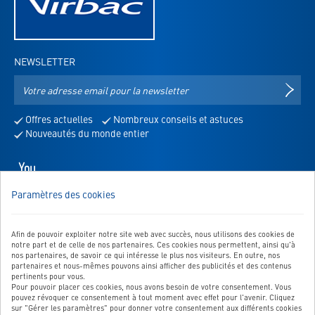
NEWSLETTER
Adresse
S'IN
e-
mail
Offres actuelles
Nombreux conseils et astuces
pour
Nouveautés du monde entier
la
newsletter
Youtube
-
Paramètres des cookies
s'ouvre
NOUS SOMMES LÀ POUR VOUS!
dans
Vous avez des questions, des suggestions, etc.? Dans ce cas,
un
envoyez-nous un message:
Afin de pouvoir exploiter notre site web avec succès, nous utilisons des cookies de
nouvel
notre part et de celle de nos partenaires. Ces cookies nous permettent, ainsi qu'à
Vers le formulaire de contact
onglet
nos partenaires, de savoir ce qui intéresse le plus nos visiteurs. En outre, nos
partenaires et nous-mêmes pouvons ainsi afficher des publicités et des contenus
pertinents pour vous.
Pour pouvoir placer ces cookies, nous avons besoin de votre consentement. Vous
pouvez révoquer ce consentement à tout moment avec effet pour l'avenir. Cliquez
sur "Gérer les paramètres" pour donner votre consentement aux différents cookies