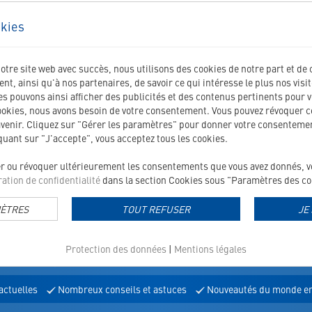
un sujet précis ou la définition d'un terme technique dans 
kies
habétique, vous trouverez rapidement et facilement les info
Glossaire
Glossaire
Glossaire
Glossaire
Glossaire
Glossaire
Glossair
G
H
I
L
M
N
O
notre site web avec succès, nous utilisons des cookies de notre part et de 
t, ainsi qu'à nos partenaires, de savoir ce qui intéresse le plus nos visi
Agents de conservation
 pouvons ainsi afficher des publicités et des contenus pertinents pour v
ookies, nous avons besoin de votre consentement. Vous pouvez révoquer 
 pour animaux castrés
Aliment pour bébés
avenir. Cliquez sur "Gérer les paramètres" pour donner votre consentemen
dants
App
iquant sur "J'accepte", vous acceptez tous les cookies.
er ou révoquer ultérieurement les consentements que vous avez donnés, vou
ation de confidentialité
dans la section Cookies sous "Paramètres des coo
MÈTRES
TOUT REFUSER
JE
TTER
Protection des données
|
Mentions légales
actuelles
Nombreux conseils et astuces
Nouveautés du monde en