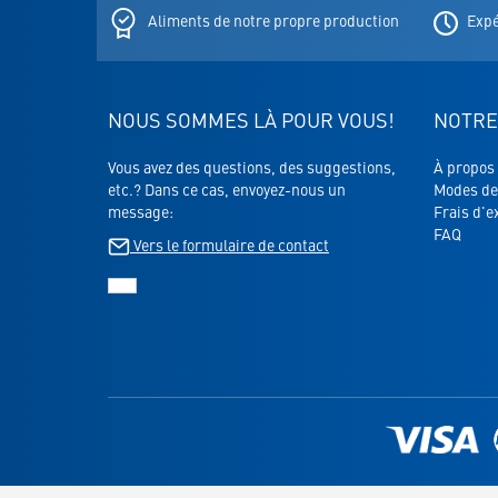
newslette
Aliments de notre propre production
Expé
NOUS SOMMES LÀ POUR VOUS!
NOTRE
Vous avez des questions, des suggestions,
À propos
etc.? Dans ce cas, envoyez-nous un
Modes de
message:
Frais d'e
FAQ
Vers le formulaire de contact
Lien
vers
la
page