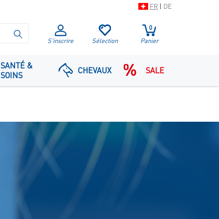
FR
|
DE
0
LANCER LA RECHERCHE
S'inscrire
Sélection
Panier
SANTÉ &
CHEVAUX
SALE
SOINS