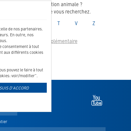
le domaine de l'alimentation animale ?
rmations spécialisées que vous recherchez.
e
Glossaire
Glossaire
Glossaire
Glossaire
Glossaire
Glossaire
P
R
S
T
V
Z
celle de nos partenaires.
teurs. En outre, nos
Aliment complémentaire
ous.
ce consentement à tout
Allergie
t aux différents cookies
Arthrose
s pouvez le faire à tout
kies: voir/modifier".
 SUIS D'ACCORD
Youtube
-
s'ouvre
S'INSCRIRE À LA NEWSLETTER
dans
un
tier
nouvel