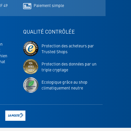
onglet
HF 49
Paiement simple
QUALITÉ CONTRÔLÉE
en
Protection des acheteurs par
t
Trusted Shops
chien
hat
Protection des données par un
triple cryptage
Ecologique grâce au shop
climatiquement neutre
Lien
vers
la
page