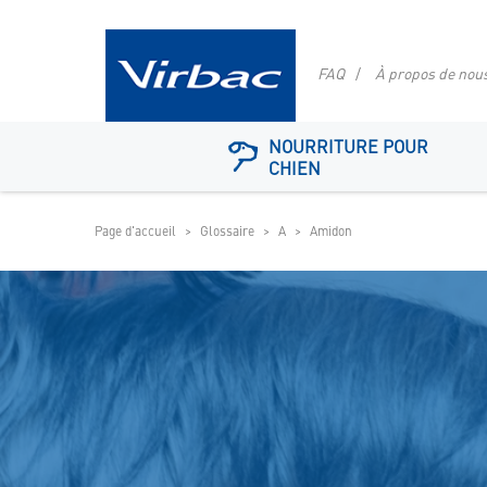
FAQ
À propos de nou
Logo
NOURRITURE POUR
de
CHIEN
la
boutique
Page d'accueil
Glossaire
A
Amidon