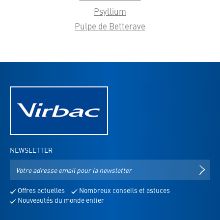
Psyllium
Pulpe de Betterave
NEWSLETTER
Adresse
S'IN
e-
mail
Offres actuelles
Nombreux conseils et astuces
pour
Nouveautés du monde entier
la
newsletter