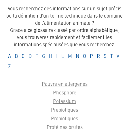
Vous recherchez des informations sur un sujet précis
ou la définition d'un terme technique dans le domaine
de l'alimentation animale ?
Grâce à ce glossaire classé par ordre alphabétique,
vous trouverez rapidement et facilement les
informations spécialisées que vous recherchez.
Glossaire
Glossaire
Glossaire
Glossaire
Glossaire
Glossaire
Glossaire
Glossaire
Glossaire
Glossaire
Glossaire
Glossaire
Glossaire
Glossaire
Glossaire
Glossair
Gloss
A
B
C
D
F
G
H
I
L
M
N
O
P
R
S
T
V
Glossaire
Z
Pauvre en allergènes
Phosphore
Potassium
Prébiotiques
Probiotiques
Protéines brutes