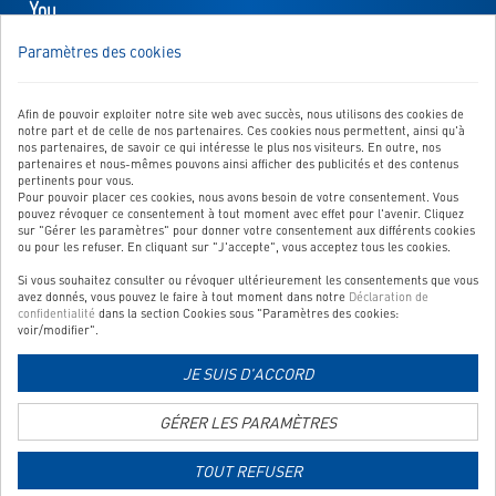
Youtube
-
Paramètres des cookies
s'ouvre
NOUS SOMMES LÀ POUR VOUS!
dans
Vous avez des questions, des suggestions, etc.? Dans ce cas,
un
envoyez-nous un message:
Afin de pouvoir exploiter notre site web avec succès, nous utilisons des cookies de
nouvel
notre part et de celle de nos partenaires. Ces cookies nous permettent, ainsi qu'à
Vers le formulaire de contact
onglet
nos partenaires, de savoir ce qui intéresse le plus nos visiteurs. En outre, nos
partenaires et nous-mêmes pouvons ainsi afficher des publicités et des contenus
pertinents pour vous.
Pour pouvoir placer ces cookies, nous avons besoin de votre consentement. Vous
pouvez révoquer ce consentement à tout moment avec effet pour l'avenir. Cliquez
sur "Gérer les paramètres" pour donner votre consentement aux différents cookies
NOTRE SERVICE
ou pour les refuser. En cliquant sur "J'accepte", vous acceptez tous les cookies.
Si vous souhaitez consulter ou révoquer ultérieurement les consentements que vous
NOS CATÉGORIES TOP
avez donnés, vous pouvez le faire à tout moment dans notre
Déclaration de
confidentialité
dans la section Cookies sous "Paramètres des cookies:
QUALITÉ CONTRÔLÉE
voir/modifier".
JE SUIS D'ACCORD
Lien
GÉRER LES PARAMÈTRES
vers
la
TOUT REFUSER
page