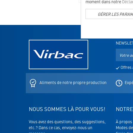
moment dans notre
Déclar
GÉRER LES PARA
NEWSLE
Adresse
e-
mail
Offres 
pour
la
newslette
Aliments de notre propre production
Expé
NOUS SOMMES LÀ POUR VOUS!
NOTRE
Vous avez des questions, des suggestions,
À propos
etc.? Dans ce cas, envoyez-nous un
Modes de