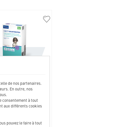
304099
LAMELLES À MÂCHER POUR
NS DE TAILLE MOYENNE
celle de nos partenaires.
teurs. En outre, nos
à mâcher pour chiens de taille
ous.
e 10 à 25 kg de poids corporel
ce consentement à tout
t aux différents cookies
15.70
CHF
s pouvez le faire à tout