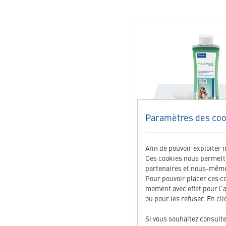
Paramètres des coo
VET AQUADENT FR
Afin de pouvoir exploiter 
Ces cookies nous permetten
Solution d'hygiène dentaire pou
partenaires et nous-mêmes
chats
Pour pouvoir placer ces c
moment avec effet pour l'
Dès
12.80
CHF
ou pour les refuser. En cl
Si vous souhaitez consult