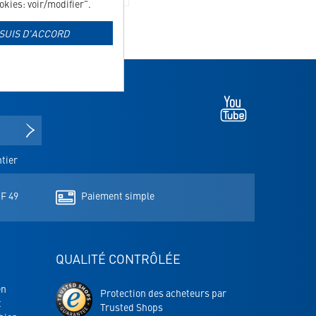
kies: voir/modifier".
 SUIS D'ACCORD
Youtube
-
s'ouvre
S'INSCRIRE À LA NEWSLETTER
dans
un
tier
nouvel
onglet
HF 49
Paiement simple
QUALITÉ CONTRÔLÉE
en
Protection des acheteurs par
t
Trusted Shops