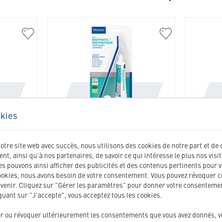
304335
303444
kies
ESH
C.E.T SET D’HYGIÈNE DENTAIRE
C.E.T. 
POUR CHIENS ET CHATS
CHIE
notre site web avec succès, nous utilisons des cookies de notre part et de 
t, ainsi qu'à nos partenaires, de savoir ce qui intéresse le plus nos visi
r chiens et
Brosse à dents et dentifrice enzymatique à
Lamelles 
 pouvons ainsi afficher des publicités et des contenus pertinents pour v
l’arôme de volaille
moyenne d
ookies, nous avons besoin de votre consentement. Vous pouvez révoquer 
avenir. Cliquez sur "Gérer les paramètres" pour donner votre consentemen
24.15
CHF
iquant sur "J'accepte", vous acceptez tous les cookies.
er ou révoquer ultérieurement les consentements que vous avez donnés, vou