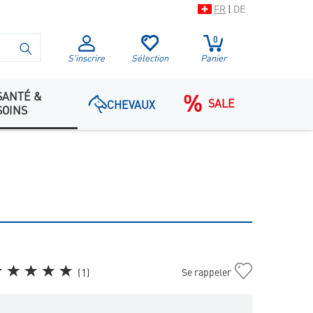
FR
|
DE
0
LANCER LA RECHERCHE
S'inscrire
Sélection
Panier
SANTÉ &
SALE
CHEVAUX
SOINS
Ajouter
(
1
)
Se rappeler
VeggieDent
Fresh
M