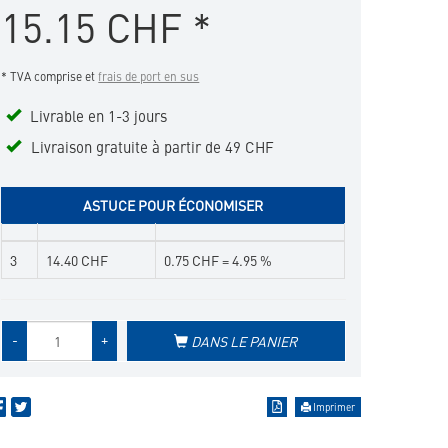
15.15
CHF
*
à
la
liste
* TVA comprise et
frais de port en sus
de
favoris
Livrable en 1-3 jours
Livraison gratuite à partir de 49 CHF
ASTUCE POUR ÉCONOMISER
3
14.40 CHF
0.75 CHF = 4.95 %
Quantité
-
+
DANS LE PANIER
de
produit
Imprimer