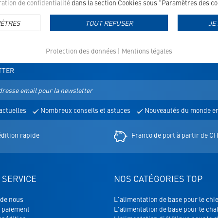
ation de confidentialité
dans la section Cookies sous "Paramètres des coo
MÈTRES
TOUT REFUSER
JE
Protection des données
|
Mentions légales
TTER
actuelles
Nombreux conseils et astuces
Nouveautés du monde en
r
dition rapide
Franco de port à partir de C
 SERVICE
NOS CATÉGORIES TOP
 de nous
L'alimentation de base pour le chi
 paiement
L'alimentation de base pour le cha