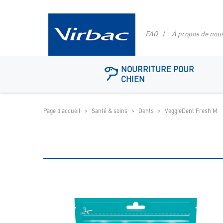
FAQ
À propos de nou
Logo
NOURRITURE POUR
de
CHIEN
la
boutique
Page d'accueil
Santé & soins
Dents
VeggieDent Fresh M