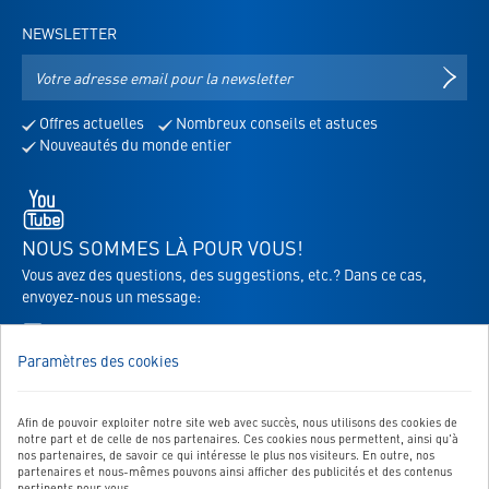
NEWSLETTER
Adresse
S'IN
e-
mail
Offres actuelles
Nombreux conseils et astuces
pour
Nouveautés du monde entier
la
newsletter
Youtube
-
s'ouvre
NOUS SOMMES LÀ POUR VOUS!
dans
Vous avez des questions, des suggestions, etc.? Dans ce cas,
un
envoyez-nous un message:
nouvel
Vers le formulaire de contact
onglet
Paramètres des cookies
Afin de pouvoir exploiter notre site web avec succès, nous utilisons des cookies de
NOTRE SERVICE
notre part et de celle de nos partenaires. Ces cookies nous permettent, ainsi qu'à
nos partenaires, de savoir ce qui intéresse le plus nos visiteurs. En outre, nos
NOS CATÉGORIES TOP
partenaires et nous-mêmes pouvons ainsi afficher des publicités et des contenus
pertinents pour vous.