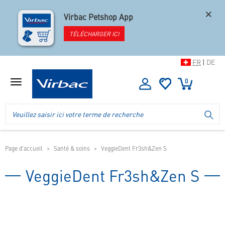
×
Virbac Petshop App
TÉLÉCHARGER ICI
FR
|
DE
0
Afficher
le
menu
Logo
Recherche
LA
de
dans
la
l'en-
boutique
tête
de
Page d'accueil
Santé & soins
VeggieDent Fr3sh&Zen S
la
boutique
VeggieDent Fr3sh&Zen S
mobile