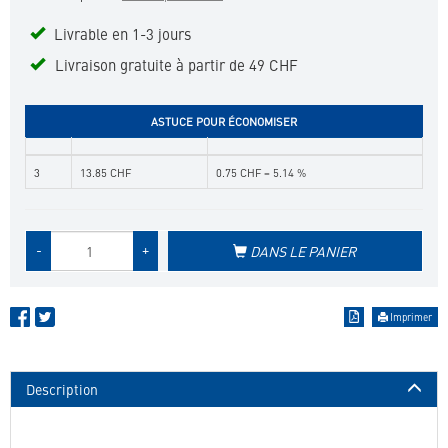
favoris
Livrable en 1-3 jours
Livraison gratuite à partir de 49 CHF
ASTUCE POUR ÉCONOMISER
3
13.85 CHF
0.75 CHF = 5.14 %
Quantité
-
+
DANS LE PANIER
de
produit
Imprimer
Description