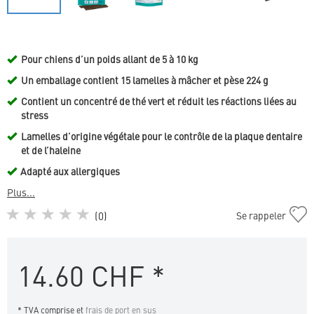
Pour chiens d’un poids allant de 5 à 10 kg
Un emballage contient 15 lamelles à mâcher et pèse 224 g
Contient un concentré de thé vert et réduit les réactions liées au
stress
Lamelles d’origine végétale pour le contrôle de la plaque dentaire
et de l’haleine
Adapté aux allergiques
Plus...
Ajouter
(
0
)
Se rappeler
VeggieDent
Fr3sh&Zen
S
14.60
CHF
*
à
la
liste
* TVA comprise et
frais de port en sus
de