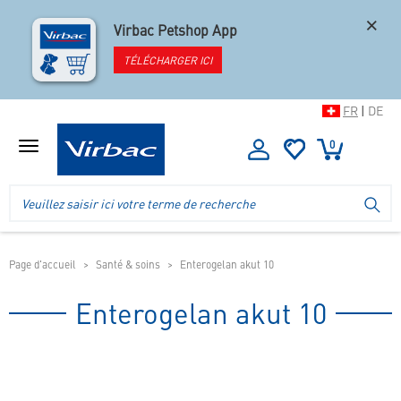
×
Virbac Petshop App
TÉLÉCHARGER ICI
FR
|
DE
0
Afficher
le
menu
Logo
Recherche
LA
de
dans
la
l'en-
boutique
tête
de
Page d'accueil
Santé & soins
Enterogelan akut 10
la
boutique
Enterogelan akut 10
mobile