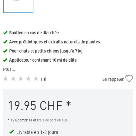
Soutien en cas de diarrhée
Avec prébiotiques et extraits naturels de plantes
Pour chats et petits chiens jusqu'à 7 kg
Applicateur contenant 10 ml de pâte
Plus...
Ajouter
(
0
)
Se rappeler
Enterogelan
akut
10
19.95
CHF
*
à
la
liste
* TVA comprise et
frais de port en sus
de
favoris
Livrable en 1-3 jours