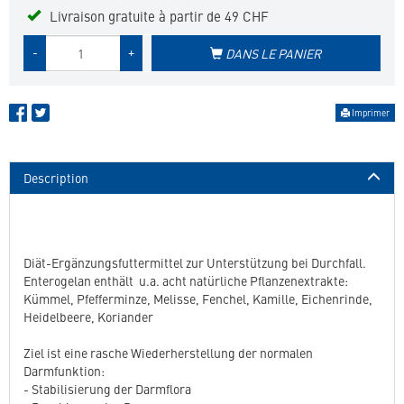
Livraison gratuite à partir de 49 CHF
Quantité
-
+
DANS LE PANIER
de
produit
Imprimer
Description
Diät-Ergänzungsfuttermittel zur Unterstützung bei Durchfall.
Enterogelan enthält
u.a. acht natürliche Pflanzenextrakte:
Kümmel, Pfefferminze, Melisse, Fenchel, Kamille, Eichenrinde,
Heidelbeere, Koriander
Ziel ist eine rasche Wiederherstellung der normalen
Darmfunktion:
- Stabilisierung der Darmflora