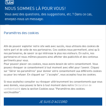
-
s'ouvre
NOUS SOMMES LÀ POUR VOUS!
dans
Vous avez des questions, des suggestions, etc.? Dans ce cas,
un
envoyez-nous un message:
nouvel
Vers le formulaire de contact
onglet
Paramètres des cookies
Afin de pouvoir exploiter notre site web avec succès, nous utilisons des cookies de
NOTRE SERVICE
notre part et de celle de nos partenaires. Ces cookies nous permettent, ainsi qu'à
nos partenaires, de savoir ce qui intéresse le plus nos visiteurs. En outre, nos
NOS CATÉGORIES TOP
partenaires et nous-mêmes pouvons ainsi afficher des publicités et des contenus
pertinents pour vous.
Pour pouvoir placer ces cookies, nous avons besoin de votre consentement. Vous
QUALITÉ CONTRÔLÉE
pouvez révoquer ce consentement à tout moment avec effet pour l'avenir. Cliquez
sur "Gérer les paramètres" pour donner votre consentement aux différents cookies
ou pour les refuser. En cliquant sur "J'accepte", vous acceptez tous les cookies.
Si vous souhaitez consulter ou révoquer ultérieurement les consentements que vous
Lien
avez donnés, vous pouvez le faire à tout moment dans notre
Déclaration de
vers
confidentialité
dans la section Cookies sous "Paramètres des cookies:
voir/modifier".
la
page
JE SUIS D'ACCORD
Lien
d'information