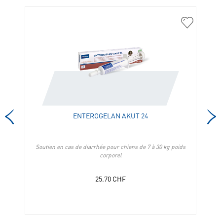
301087
304501
ENTEROGELAN AKUT 24
Soutien en cas de diarrhée pour chiens de 7 à 30 kg poids
So
corporel
25.70
CHF