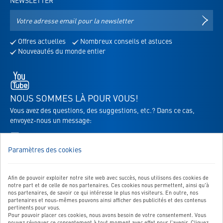
NEWSLETTER
Adresse
S'IN
e-
mail
Offres actuelles
Nombreux conseils et astuces
pour
Nouveautés du monde entier
la
newsletter
Youtube
-
s'ouvre
NOUS SOMMES LÀ POUR VOUS!
dans
Vous avez des questions, des suggestions, etc.? Dans ce cas,
un
envoyez-nous un message:
nouvel
Vers le formulaire de contact
onglet
Paramètres des cookies
Afin de pouvoir exploiter notre site web avec succès, nous utilisons des cookies de
NOTRE SERVICE
notre part et de celle de nos partenaires. Ces cookies nous permettent, ainsi qu'à
nos partenaires, de savoir ce qui intéresse le plus nos visiteurs. En outre, nos
NOS CATÉGORIES TOP
partenaires et nous-mêmes pouvons ainsi afficher des publicités et des contenus
pertinents pour vous.
Pour pouvoir placer ces cookies, nous avons besoin de votre consentement. Vous
QUALITÉ CONTRÔLÉE
pouvez révoquer ce consentement à tout moment avec effet pour l'avenir. Cliquez