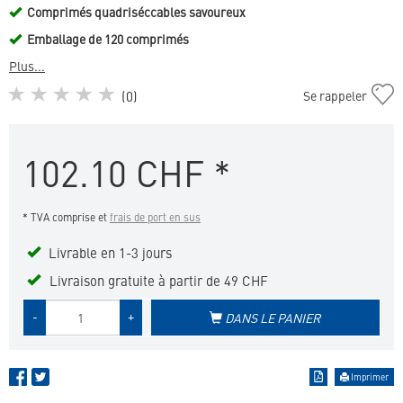
Comprimés quadriséccables savoureux
Emballage de 120 comprimés
Plus...
Ajouter
(
0
)
Se rappeler
Hyaloral
comprimés
à
102.10
CHF
*
la
liste
de
* TVA comprise et
frais de port en sus
favoris
Livrable en 1-3 jours
Livraison gratuite à partir de 49 CHF
Quantité
-
+
DANS LE PANIER
de
produit
Imprimer