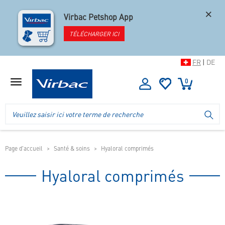
×
Virbac Petshop App
TÉLÉCHARGER ICI
FR
|
DE
0
Afficher
le
menu
Logo
Recherche
LA
de
dans
la
l'en-
boutique
tête
de
Page d'accueil
Santé & soins
Hyaloral comprimés
la
boutique
Hyaloral comprimés
mobile