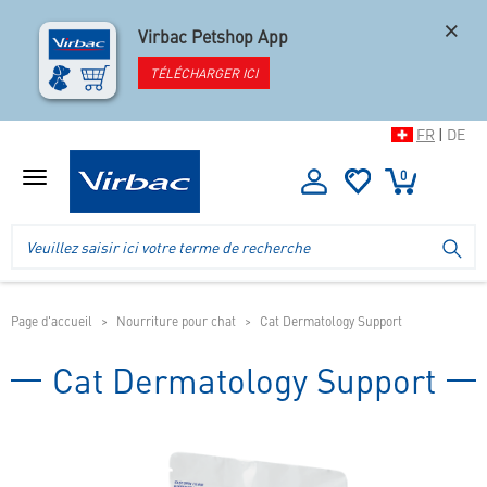
×
Virbac Petshop App
TÉLÉCHARGER ICI
FR
|
DE
0
Afficher
le
menu
Logo
Recherche
LA
de
dans
la
l'en-
boutique
tête
de
Page d'accueil
Nourriture pour chat
Cat Dermatology Support
la
boutique
Cat Dermatology Support
mobile