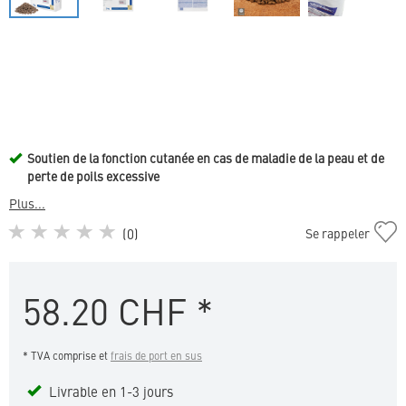
Soutien de la fonction cutanée en cas de maladie de la peau et de
perte de poils excessive
Plus...
Ajouter
(
0
)
Se rappeler
Cat
Dermatology
Support
58.20
CHF
*
à
la
liste
* TVA comprise et
frais de port en sus
de
favoris
Livrable en 1-3 jours