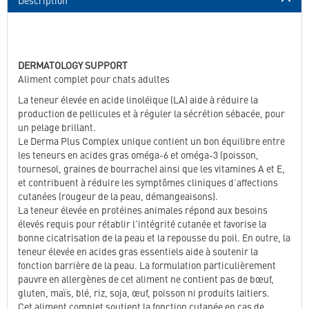
Description
DERMATOLOGY SUPPORT
Aliment complet pour chats adultes
La teneur élevée en acide linoléique (LA) aide à réduire la
production de pellicules et à réguler la sécrétion sébacée, pour
un pelage brillant.
Le Derma Plus Complex unique contient un bon équilibre entre
les teneurs en acides gras oméga-6 et oméga-3 (poisson,
tournesol, graines de bourrache) ainsi que les vitamines A et E,
et contribuent à réduire les symptômes cliniques d’affections
cutanées (rougeur de la peau, démangeaisons).
La teneur élevée en protéines animales répond aux besoins
élevés requis pour rétablir l'intégrité cutanée et favorise la
bonne cicatrisation de la peau et la repousse du poil. En outre, la
teneur élevée en acides gras essentiels aide à soutenir la
fonction barrière de la peau. La formulation particulièrement
pauvre en allergènes de cet aliment ne contient pas de bœuf,
gluten, maïs, blé, riz, soja, œuf, poisson ni produits laitiers.
Cet aliment complet soutient la fonction cutanée en cas de