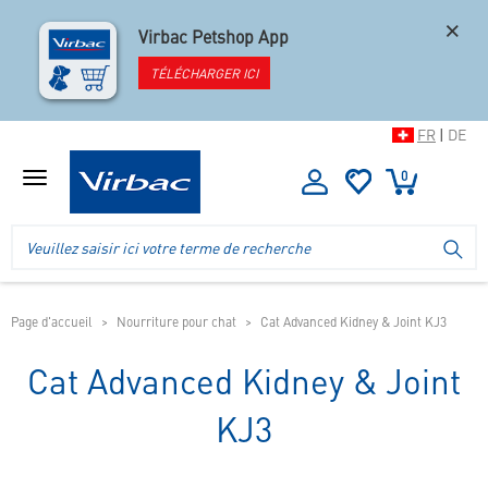
×
Virbac Petshop App
TÉLÉCHARGER ICI
FR
|
DE
0
Afficher
le
menu
Logo
Recherche
LA
de
dans
la
l'en-
boutique
tête
de
Page d'accueil
Nourriture pour chat
Cat Advanced Kidney & Joint KJ3
la
boutique
Cat Advanced Kidney & Joint
mobile
KJ3