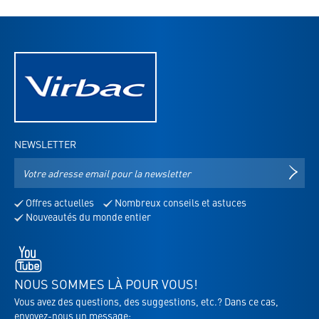
NEWSLETTER
Adresse
S'IN
e-
mail
Offres actuelles
Nombreux conseils et astuces
pour
Nouveautés du monde entier
la
newsletter
Youtube
-
s'ouvre
NOUS SOMMES LÀ POUR VOUS!
dans
Vous avez des questions, des suggestions, etc.? Dans ce cas,
un
envoyez-nous un message: