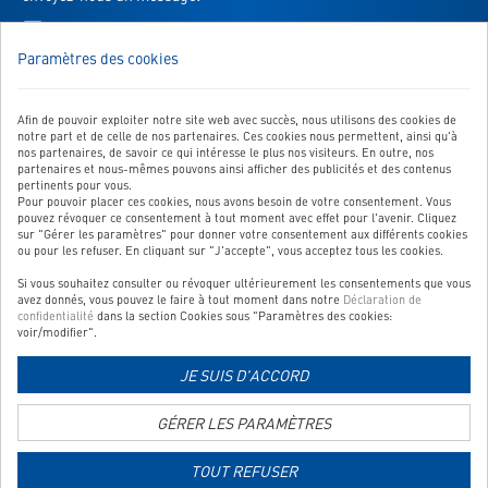
nouvel
Vers le formulaire de contact
onglet
Paramètres des cookies
Afin de pouvoir exploiter notre site web avec succès, nous utilisons des cookies de
NOTRE SERVICE
notre part et de celle de nos partenaires. Ces cookies nous permettent, ainsi qu'à
nos partenaires, de savoir ce qui intéresse le plus nos visiteurs. En outre, nos
NOS CATÉGORIES TOP
partenaires et nous-mêmes pouvons ainsi afficher des publicités et des contenus
pertinents pour vous.
Pour pouvoir placer ces cookies, nous avons besoin de votre consentement. Vous
QUALITÉ CONTRÔLÉE
pouvez révoquer ce consentement à tout moment avec effet pour l'avenir. Cliquez
sur "Gérer les paramètres" pour donner votre consentement aux différents cookies
ou pour les refuser. En cliquant sur "J'accepte", vous acceptez tous les cookies.
Si vous souhaitez consulter ou révoquer ultérieurement les consentements que vous
Lien
avez donnés, vous pouvez le faire à tout moment dans notre
Déclaration de
vers
confidentialité
dans la section Cookies sous "Paramètres des cookies:
voir/modifier".
la
page
JE SUIS D'ACCORD
Lien
d'information
vers
sur
la
GÉRER LES PARAMÈTRES
les
page
modes
Copyright © 2026 Système de vente en ligne de
d'information
Websale AG
| Tous les prix
de
TOUT REFUSER
s'entendent TVA comprise et
frais de port en sus
sur