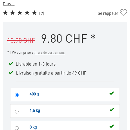
Plus...
Ajouter
(
2
)
Se rappeler
Cat
Advanced
Kidney
9.80
CHF
*
&
10.90 CHF
Joint
KJ3
* TVA comprise et
frais de port en sus
à
la
Livrable en 1-3 jours
liste
de
Livraison gratuite à partir de 49 CHF
favoris
400 g
1,5 kg
3 kg