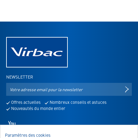
NEWSLETTER
Adresse
S'IN
e-
mail
Offres actuelles
Nombreux conseils et astuces
pour
Nouveautés du monde entier
la
newsletter
Youtube
-
Paramètres des cookies
s'ouvre
NOUS SOMMES LÀ POUR VOUS!