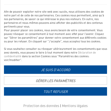
dans
Vous avez des questions, des suggestions, etc.? Dans ce cas,
un
envoyez-nous un message:
Afin de pouvoir exploiter notre site web avec succès, nous utilisons des cookies de
nouvel
notre part et de celle de nos partenaires. Ces cookies nous permettent, ainsi qu'à
Vers le formulaire de contact
onglet
nos partenaires, de savoir ce qui intéresse le plus nos visiteurs. En outre, nos
partenaires et nous-mêmes pouvons ainsi afficher des publicités et des contenus
pertinents pour vous.
Pour pouvoir placer ces cookies, nous avons besoin de votre consentement. Vous
pouvez révoquer ce consentement à tout moment avec effet pour l'avenir. Cliquez
sur "Gérer les paramètres" pour donner votre consentement aux différents cookies
NOTRE SERVICE
ou pour les refuser. En cliquant sur "J'accepte", vous acceptez tous les cookies.
Si vous souhaitez consulter ou révoquer ultérieurement les consentements que vous
NOS CATÉGORIES TOP
avez donnés, vous pouvez le faire à tout moment dans notre
Déclaration de
confidentialité
dans la section Cookies sous "Paramètres des cookies:
QUALITÉ CONTRÔLÉE
voir/modifier".
JE SUIS D'ACCORD
Lien
GÉRER LES PARAMÈTRES
vers
la
TOUT REFUSER
page
Lien
d'information
vers
sur
Protection des données
|
Mentions légales
la
les