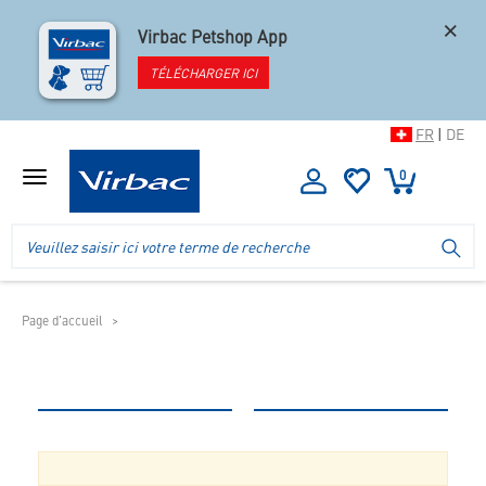
×
Virbac Petshop App
TÉLÉCHARGER ICI
FR
|
DE
0
Afficher
le
menu
Logo
Recherche
LA
de
dans
la
l'en-
boutique
tête
de
Page d'accueil
la
boutique
mobile